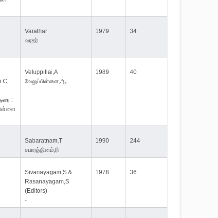
Varathar
1979
34
வரதர்
Veluppillai,A
1989
40
i C
வேலுப்பிள்ளை,ஆ
ுரை :
பிள்ளை
y
Sabaratnam,T
1990
244
சபாரத்தினம்,ரி
Sivanayagam,S &
1978
36
Rasanayagam,S
(Editors)
-