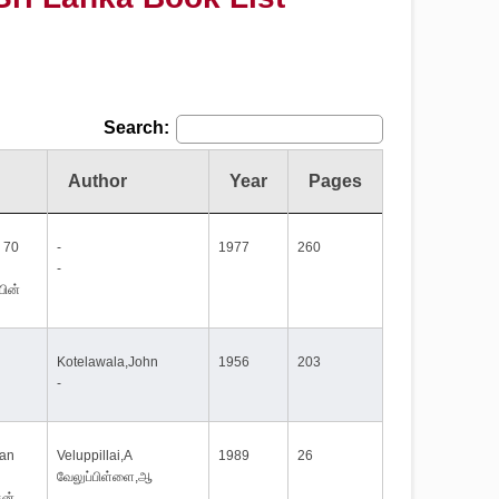
Search:
Author
Year
Pages
n 70
-
1977
260
-
ின்
Kotelawala,John
1956
203
-
han
Veluppillai,A
1989
26
வேலுப்பிள்ளை,ஆ
தன்