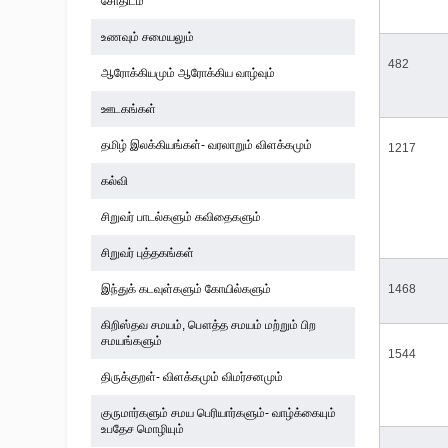
சோதிடம்
உணவும் சமையலும்
482
ஆரோக்கியமும் ஆரோக்கிய வாழ்வும்
ஊடகங்கள்
தமிழ் இலக்கியங்கள்- வரலாறும் விளக்கமும்
1217
கல்வி
சிறுவர் பாடல்களும் கவிதைகளும்
சிறுவர் புத்தகங்கள்
இந்துக் கடவுள்களும் கோயில்களும்
1468
கிறிஸ்தவ சமயம், பௌத்த சமயம் மற்றும் பிற
சமயங்களும்
1544
திருக்குறள்- விளக்கமும் விமர்சனமும்
குருமார்களும் சமய பெரியார்களும்- வாழ்க்கையும்
உபதேச மொழியும்