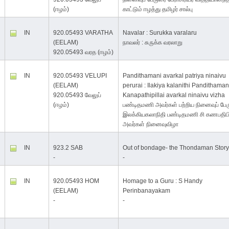
(ஈழம்)
காட்டும் ஈழத்து தமிழர் சால்பு
IN
920.05493 VARATHA
Navalar : Surukka varalaru
(EELAM)
நாவலர் : சுருக்க வரலாறு
920.05493 வரத (ஈழம்)
IN
920.05493 VELUPI
Pandithamani avarkal patriya ninaivu
(EELAM)
perurai : Ilakiya kalanithi Pandithaman
920.05493 வேலுப்
Kanapathipillai avarkal ninaivu vizha
(ஈழம்)
பண்டிதமணி அவர்கள் பற்றிய நினைவுப் பேர
இலக்கியகலாநிதி பண்டிதமணி சி கணபதி
அவர்கள் நினைவுவிழா
IN
923.2 SAB
Out of bondage- the Thondaman Stor
-
-
IN
920.05493 HOM
Homage to a Guru : S Handy
(EELAM)
Perinbanayakam
-
-