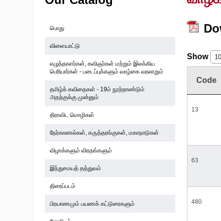
Do
பொது
விளையாட்டு
Show
எழுத்தாளர்கள், கவிஞர்கள் மற்றும் இலக்கிய
பெரியார்கள் - படைப்புக்களும் வாழ்கை வரலாறும்
Code
தமிழ்க் கவிதைகள் - 19ம் நூற்றாண்டும்
அதற்குக்கு முன்னும்
13
திராவிட மொழிகள்
நேர்காணல்கள், கருத்தரங்குகள், மகாநாடுகள்
விழாக்களும் விரதங்களும்
63
இந்துசமயத் தத்துவம்
திரைப்படம்
480
பிரயாணமும் பயணக் கட்டுரைகளும்