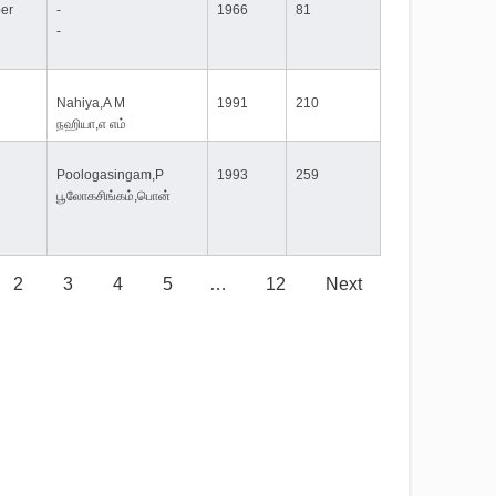
er
-
1966
81
-
Nahiya,A M
1991
210
நஹியா,எ எம்
Poologasingam,P
1993
259
பூலோகசிங்கம்,பொன்
2
3
4
5
…
12
Next