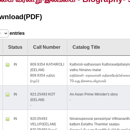
wnload(PDF)
entries
Status
Call Number
Catalog Title
IN
809.9354 KATHIROLI
Kathiroli-sathavsani Kathiravetpillaiyi
(EELAM)
vathu Ninaivu malar
809.9354 கதிரெ
கதிரொளி- சதாவசானி கதிரைவேற்பிள்ளைய
(ஈழம்)
70 வது நினைவு விழாமலர்
IN
923.25493 KOT
An Asian Prime Minister's story
(EELAM)
-
-
IN
920.05493
Ninaivuperurai perasiriyar Vithianant
VELUP(EELAM)
kattum Eelathu Thamilar saalpu
920.05493 வேலுப்
நினைவுப் பேருரை பேராசிரியர் வித்தியானந்